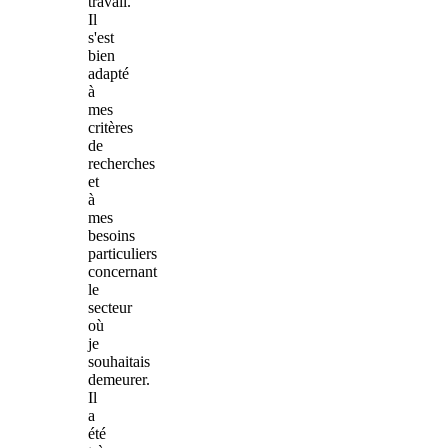
travail.
Il
s'est
bien
adapté
à
mes
critères
de
recherches
et
à
mes
besoins
particuliers
concernant
le
secteur
où
je
souhaitais
demeurer.
Il
a
été