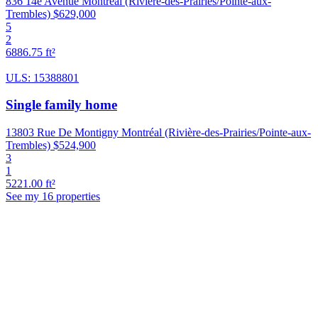
836 14e Avenue Montréal (Rivière-des-Prairies/Pointe-aux-
Trembles)
$629,000
5
2
6886.75 ft²
ULS: 15388801
Single family home
13803 Rue De Montigny Montréal (Rivière-des-Prairies/Pointe-aux-
Trembles)
$524,900
3
1
5221.00 ft²
See my 16 properties