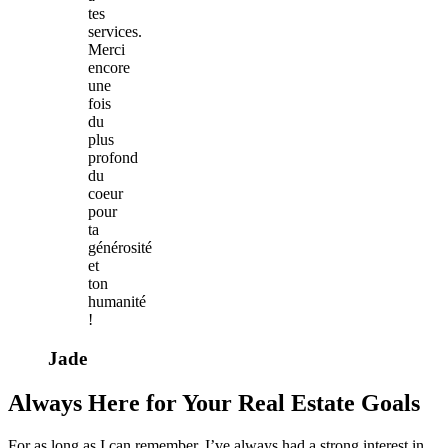
tes
services.
Merci
encore
une
fois
du
plus
profond
du
coeur
pour
ta
générosité
et
ton
humanité
!
Jade
Always Here for Your Real Estate Goals
For as long as I can remember, I’ve always had a strong interest in