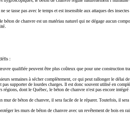
és hygroscopiques, le béton de chanvre régule naturellement l’humidité d
e se tasse pas avec le temps et est insensible aux attaques des insectes e
nt, le béton de chanvre est un matériau naturel qui ne dégage aucun com
ité.
éfis :
œuvre qualifiée peuvent être plus coûteux que pour une construction tr
ieurs semaines à sécher complètement, ce qui peut rallonger le délai de
 pas supporter de lourdes charges. Il est donc souvent utilisé en compl
s régions, dont le Québec, le béton de chanvre n'est pas encore intégré 
 mur de béton de chanvre, il sera facile de le réparer. Toutefois, il ser
protéger les murs de béton de chanvre avec un revêtement de bois en raiso