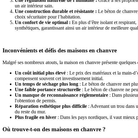
Une régulation naturelle de l’humidité :
Grâce à ses propriét
un air intérieur sain.
Une construction durable et résistante :
Le béton de chanvre n
choix sécuritaire pour l’habitation.
Un confort de vie optimal :
En plus d’être isolant et respira
synthétiques, garantissant ainsi un air intérieur de meilleure qual
Inconvénients et défis des maisons en chanvre
Malgré ses nombreux atouts, la maison en chanvre présente quelques d
Un coût initial plus élevé
: Le prix des matériaux et la main-d’
compensent souvent cet investissement initial.
Un temps de séchage plus long
: Le béton de chanvre met plus
Une faible portance structurelle
: Le béton de chanvre ne peut
Un manque de reconnaissance réglementaire
: Dans plusieur
l'obtention de permis.
Réparation esthétique plus difficile
: Advenant un trou dans un
du reste du mur.
Plus fragile en hiver
: Dans les pays nordiques, il vaut mieux 
Où trouve-t-on des maisons en chanvre ?