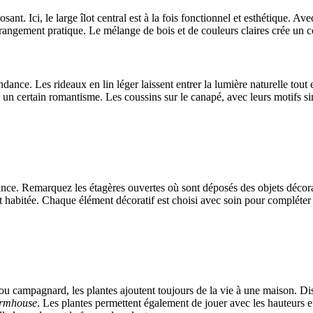
sant. Ici, le large îlot central est à la fois fonctionnel et esthétique. Ave
 rangement pratique. Le mélange de bois et de couleurs claires crée un c
ndance. Les rideaux en lin léger laissent entrer la lumière naturelle tout e
un certain romantisme. Les coussins sur le canapé, avec leurs motifs sim
dance. Remarquez les étagères ouvertes où sont déposés des objets décora
et habitée. Chaque élément décoratif est choisi avec soin pour compléte
u campagnard, les plantes ajoutent toujours de la vie à une maison. Disp
armhouse
. Les plantes permettent également de jouer avec les hauteurs et